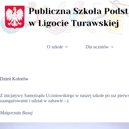
Przejdź
do
treści
O szkole
Dla uczniów
Dzień Kolorów
Z inicjatywy Samorządu Uczniowskiego w naszej szkole po raz pier
zaangażowanie i udział w zabawie :-).
Małgorzata Basaj