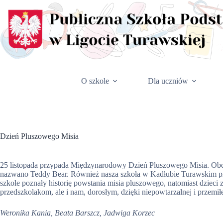
Przejdź
do
treści
O szkole
Dla uczniów
Dzień Pluszowego Misia
25 listopada przypada Międzynarodowy Dzień Pluszowego Misia. Obch
nazwano Teddy Bear. Również nasza szkoła w Kadłubie Turawskim przył
szkole poznały historię powstania misia pluszowego, natomiast dzieci
przedszkolakom, ale i nam, dorosłym, dzięki niepowtarzalnej i przemiłe
Weronika Kania, Beata Barszcz, Jadwiga Korzec