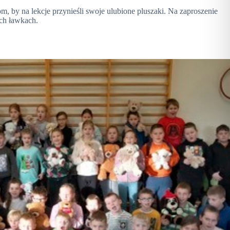
 by na lekcje przynieśli swoje ulubione pluszaki. Na zaproszenie
ych ławkach.