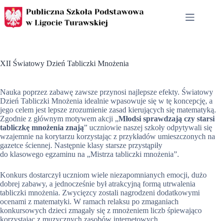
Przejdź
do
treści
XII Światowy Dzień Tabliczki Mnożenia
Nauka poprzez zabawę zawsze przynosi najlepsze efekty. Światowy
Dzień Tabliczki Mnożenia idealnie wpasowuje się w tę koncepcję, a
jego celem jest lepsze zrozumienie zasad kierujących się matematyką.
Zgodnie z głównym motywem akcji „
Młodsi sprawdzają czy starsi
tabliczkę mnożenia znają
” uczniowie naszej szkoły odpytywali się
wzajemnie na korytarzu korzystając z przykładów umieszczonych na
gazetce ściennej. Następnie klasy starsze przystąpiły
do klasowego egzaminu na „Mistrza tabliczki mnożenia”.
Konkurs dostarczył uczniom wiele niezapomnianych emocji, dużo
dobrej zabawy, a jednocześnie był atrakcyjną formą utrwalenia
tabliczki mnożenia. Zwycięzcy zostali nagrodzeni dodatkowymi
ocenami z matematyki. W ramach relaksu po zmaganiach
konkursowych dzieci zmagały się z mnożeniem liczb śpiewająco
korzystając z muzycznych zasobów internetowych.