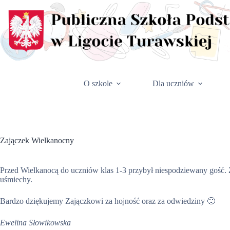
Przejdź
do
treści
O szkole
Dla uczniów
Zajączek Wielkanocny
Przed Wielkanocą do uczniów klas 1-3 przybył niespodziewany gość. Za
uśmiechy.
Bardzo dziękujemy Zajączkowi za hojność oraz za odwiedziny 🙂
Ewelina Słowikowska