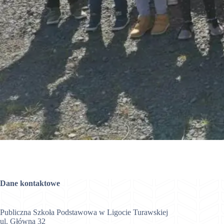
Dane kontaktowe
Publiczna Szkoła Podstawowa w Ligocie Turawskiej
ul. Główna 32