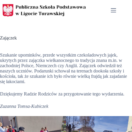
Przejdź
do
treści
Zajączek
Szukanie upominków, przede wszystkim czekoladowych jajek,
ukrytych przez zajączka wielkanocnego to tradycja znana m.in. w
zachodniej Polsce, Niemczech czy Anglii. Zajączek odwiedził też
naszych uczniów. Podarunki schował na terenach dookoła szkoły i
kościoła, tak że szukanie ich było równie wielką frajdą jak zajadanie
się łakociami.
Dziękujemy Radzie Rodziców za przygotowanie tego wydarzenia.
Zuzanna Tomsa-Kubiczek