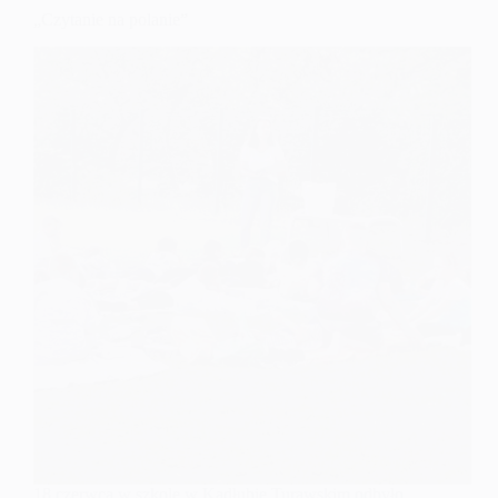
„Czytanie na polanie”
18 czerwca w szkole w Kadłubie Turawskim odbyło