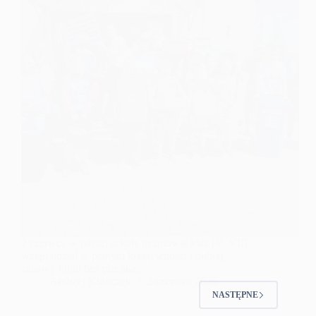
2 czerwca w naszej szkole uczniowie klas IV–VIII
wzięli udział w pełnym kreatywności i dobrej
zabawy Dniu bez plecaka...
Andrzej Kubiczek
2 czerwca 2026
NASTĘPNE