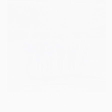
W Turnieju Piłki Nożnej 3x3 w Turawie naszą
szkołę reprezentowały dwie drużyny...
Andrzej Kubiczek
22 czerwca 2026